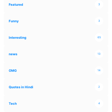
Featured
3
Funny
3
Interesting
65
news
13
OMG
14
Quotes in Hindi
2
Tech
4