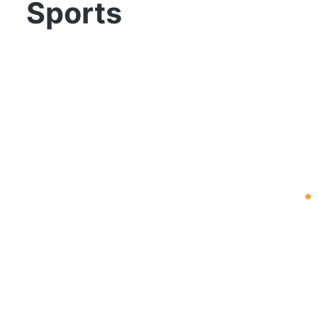
Sports
Rohit
Sharma
Biography-
जीवनी,
परिवार,
रिकॉर्ड,
नेटवर्थ
और
सितम्बर 23, 2024
करियर
से
Rohit Sharma Biography-
जुड़े
जीवनी, परिवार, रिकॉर्ड, नेटवर्थ और
कुछ
करियर से जुड़े कुछ रोचक बातें
रोचक
बातें