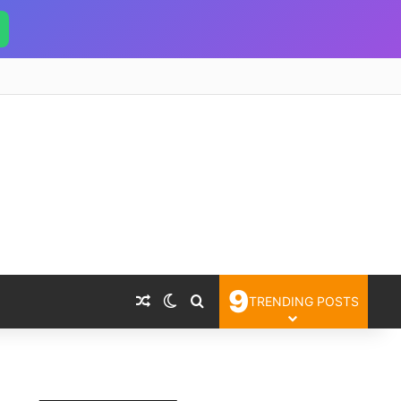
9
Random Article
Switch skin
Search for
TRENDING POSTS