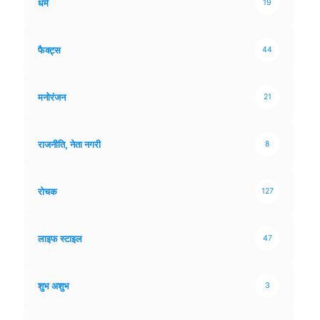
धर्म
19
फैक्ट्स
44
मनोरंजन
21
राजनीति, नेता नगरी
8
रोचक
127
लाइफ स्टाइल
47
शुभ अशुभ
3