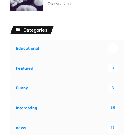
अगस्त 2, 2017
Categories
Educational
1
Featured
3
Funny
3
Interesting
65
news
13