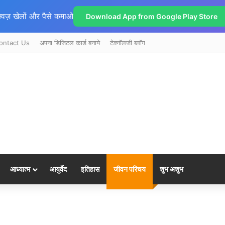
्विज़ खेलों और पैसे कमाओ
Download App from Google Play Store
ontact Us
अपना डिजिटल कार्ड बनाये
टेक्नॉलजी ब्लॉग
आध्यात्म
आयुर्वेद
इतिहास
जीवन परिचय
शुभ अशुभ