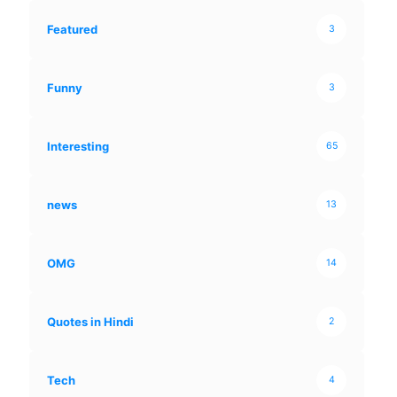
Featured
3
Funny
3
Interesting
65
news
13
OMG
14
Quotes in Hindi
2
Tech
4