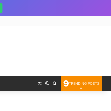
9
Random Article
Switch skin
Search for
TRENDING POSTS