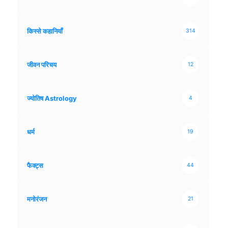
किस्से कहानियाँ
314
जीवन परिचय
12
ज्योतिष Astrology
4
धर्म
19
फैक्ट्स
44
मनोरंजन
21