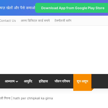
्विज़ खेलों और पैसे कमाओ
Download App from Google Play Store
Contact Us
अपना डिजिटल कार्ड बनाये
टेक्नॉलजी ब्लॉग
आध्यात्म
आयुर्वेद
इतिहास
जीवन परिचय
शुभ अशुभ
छिपकली गिरना | hath per chhipkali ka girna