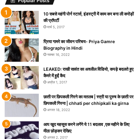
Popular Posts
10 सबसे महंगी पोर्न स्टार्स, इंडस्ट्री में काम कर बना ली करोड़ों
की प्रॉपर्टी
मार्च 5, 2017
प्रिया गामरे का जीवन परिचय- Priya Gamre
Biography in Hindi
नवम्बर 16, 2022
LEAKED: राखी सावंत का अश्लील विडियो, कपड़े बदलते हुए
कैमरे में हुईं कैद
अप्रैल 1, 2017
छाती पर छिपकली गिरने का मतलब | स्त्री या पुरुष के छाती पर
छिपकली गिरना | chhati per chhipkali ka girna
अगस्त 18, 2022
आप खुद महसूस करने लगेंगे ये 11 बदलाव ,एक महीने के लिए
मीठा छोड़कर देखिए
अगस्त 2, 2017