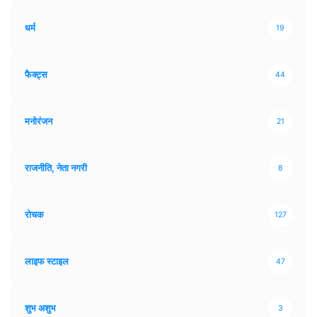
धर्म
19
फैक्ट्स
44
मनोरंजन
21
राजनीति, नेता नगरी
8
रोचक
127
लाइफ स्टाइल
47
शुभ अशुभ
3