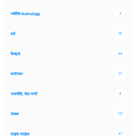
ज्योतिष Astrology
4
धर्म
19
फैक्ट्स
44
मनोरंजन
21
राजनीति, नेता नगरी
8
रोचक
127
लाइफ स्टाइल
47