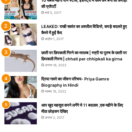
10 सबसे महंगी पोर्न स्टार्स, इंडस्ट्री में काम कर बना ली करोड़ों
की प्रॉपर्टी
मार्च 5, 2017
LEAKED: राखी सावंत का अश्लील विडियो, कपड़े बदलते हुए
कैमरे में हुईं कैद
अप्रैल 1, 2017
छाती पर छिपकली गिरने का मतलब | स्त्री या पुरुष के छाती पर
छिपकली गिरना | chhati per chhipkali ka girna
अगस्त 18, 2022
प्रिया गामरे का जीवन परिचय- Priya Gamre
Biography in Hindi
नवम्बर 16, 2022
आप खुद महसूस करने लगेंगे ये 11 बदलाव ,एक महीने के लिए
मीठा छोड़कर देखिए
अगस्त 2, 2017