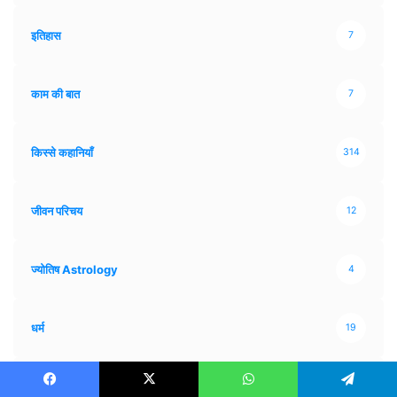
इतिहास
7
काम की बात
7
किस्से कहानियाँ
314
जीवन परिचय
12
ज्योतिष Astrology
4
धर्म
19
फैक्ट्स
44
Facebook
X
WhatsApp
Telegram