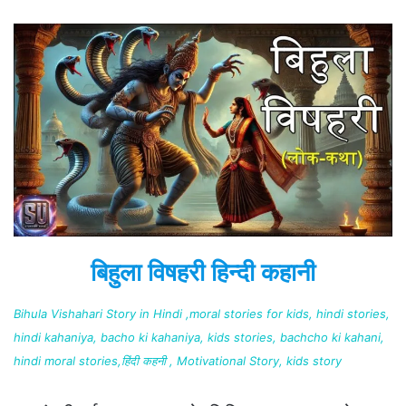
बिहुला विषहरी हिन्दी कहानी
Bihula Vishahari Story in Hindi ,moral stories for kids, hindi stories,
hindi kahaniya, bacho ki kahaniya, kids stories, bachcho ki kahani,
hindi moral stories,हिंदी कहनी , Motivational Story, kids story