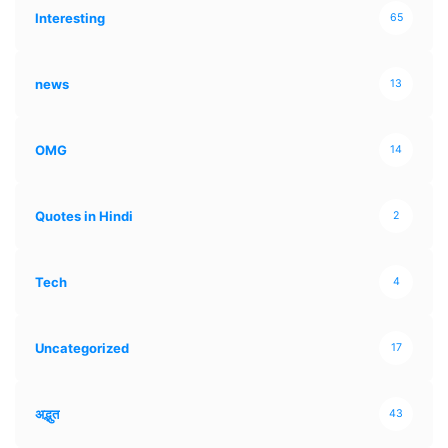
Interesting
65
news
13
OMG
14
Quotes in Hindi
2
Tech
4
Uncategorized
17
अद्भुत
43