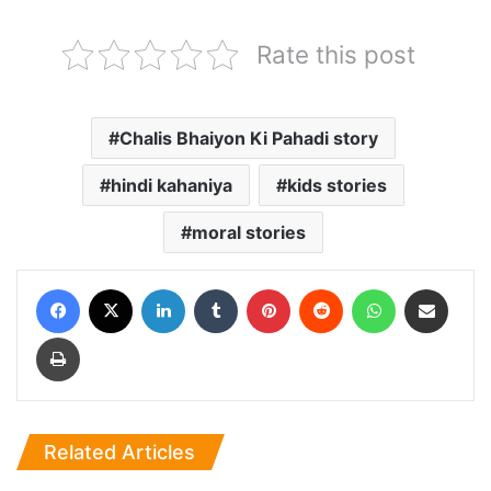
Rate this post
Chalis Bhaiyon Ki Pahadi story
hindi kahaniya
kids stories
moral stories
Facebook
X
LinkedIn
Tumblr
Pinterest
Reddit
WhatsApp
Share via Email
Print
Related Articles