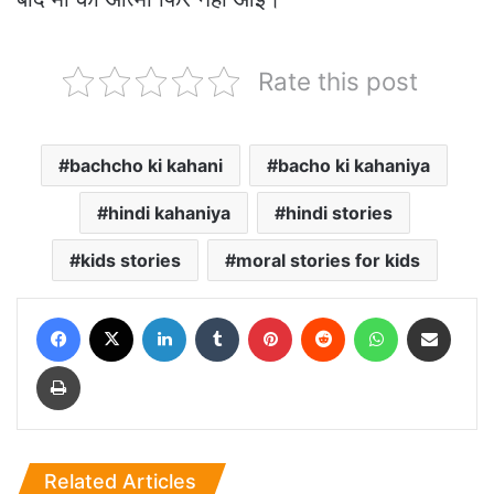
Rate this post
bachcho ki kahani
bacho ki kahaniya
hindi kahaniya
hindi stories
kids stories
moral stories for kids
Facebook
X
LinkedIn
Tumblr
Pinterest
Reddit
WhatsApp
Share via Email
Print
Related Articles