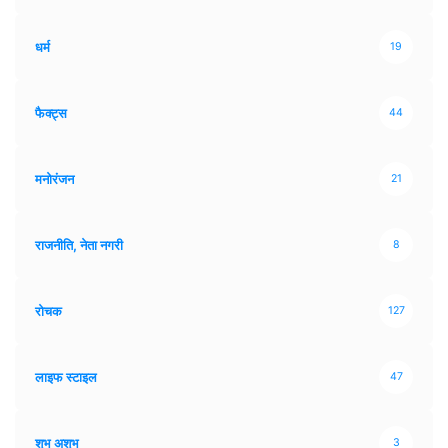
धर्म
19
फैक्ट्स
44
मनोरंजन
21
राजनीति, नेता नगरी
8
रोचक
127
लाइफ स्टाइल
47
शुभ अशुभ
3