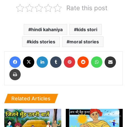
Rate this post
hindi kahaniya
kids stori
kids stories
moral stories
Facebook
X
LinkedIn
Tumblr
Pinterest
Reddit
WhatsApp
Share via Email
Print
Related Articles