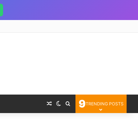
9
Random Article
Switch skin
Search for
TRENDING POSTS