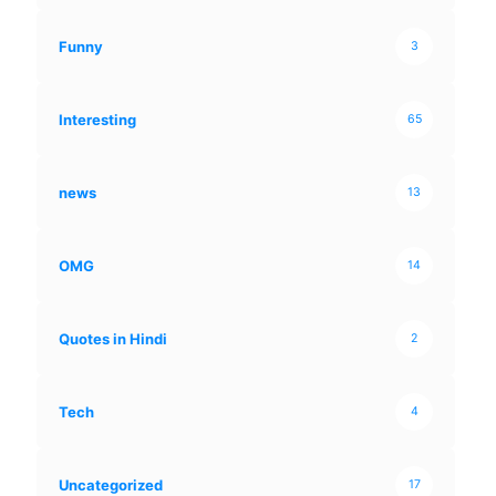
Funny
3
Interesting
65
news
13
OMG
14
Quotes in Hindi
2
Tech
4
Uncategorized
17