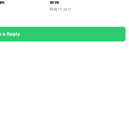
िकार
का रथ
मई 17, 2017
 a Reply