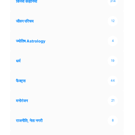
किस्से कहानियाँ
314
जीवन परिचय
12
ज्योतिष Astrology
4
धर्म
19
फैक्ट्स
44
मनोरंजन
21
राजनीति, नेता नगरी
8