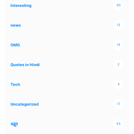
Interesting
65
news
13
OMG
14
Quotes in Hindi
2
Tech
4
Uncategorized
17
अद्भुत
43