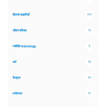
किस्से कहानियाँ
314
जीवन परिचय
12
ज्योतिष Astrology
4
धर्म
19
फैक्ट्स
44
मनोरंजन
21