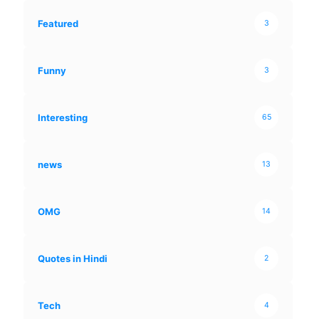
Featured
3
Funny
3
Interesting
65
news
13
OMG
14
Quotes in Hindi
2
Tech
4