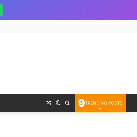
9
Random Article
Switch skin
Search for
TRENDING POSTS