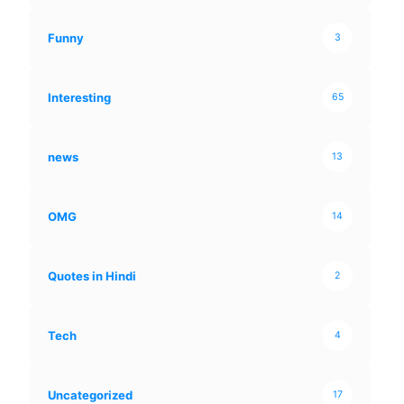
Funny
3
Interesting
65
news
13
OMG
14
Quotes in Hindi
2
Tech
4
Uncategorized
17