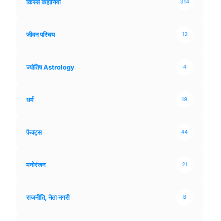
किस्से कहानियाँ
314
जीवन परिचय
12
ज्योतिष Astrology
4
धर्म
19
फैक्ट्स
44
मनोरंजन
21
राजनीति, नेता नगरी
8