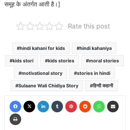
समूह के अंतर्गत आती है।]
Rate this post
hindi kahani for kids
hindi kahaniya
kids stori
kids stories
moral stories
motivational story
stories in hindi
Sulaane Wali Chidiya Story
हिन्दी कहानी
Facebook
X
LinkedIn
Tumblr
Pinterest
Reddit
WhatsApp
Share via Email
Print