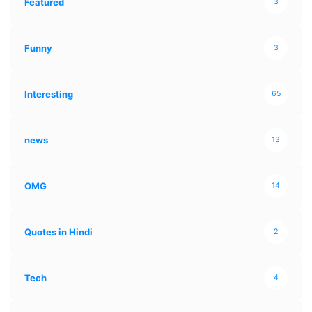
Featured
3
Funny
3
Interesting
65
news
13
OMG
14
Quotes in Hindi
2
Tech
4