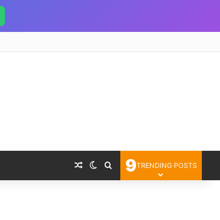
9
Random Article
Switch skin
Search for
TRENDING POSTS