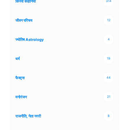
किस्से कहानियाँ
314
जीवन परिचय
12
ज्योतिष Astrology
4
धर्म
19
फैक्ट्स
44
मनोरंजन
21
राजनीति, नेता नगरी
8