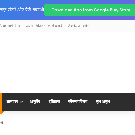
्विज़ खेलों और पैसे कमाओ
Download App from Google Play Store
Contact Us
अपना डिजिटल कार्ड बनाये
टेक्नॉलजी ब्लॉग
आध्यात्म
आयुर्वेद
इतिहास
जीवन परिचय
शुभ अशुभ
di