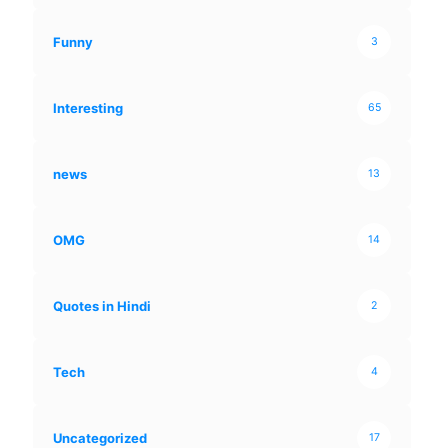
Funny
3
Interesting
65
news
13
OMG
14
Quotes in Hindi
2
Tech
4
Uncategorized
17