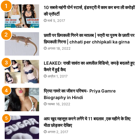
10 सबसे महंगी पोर्न स्टार्स, इंडस्ट्री में काम कर बना ली करोड़ों
की प्रॉपर्टी
मार्च 5, 2017
छाती पर छिपकली गिरने का मतलब | स्त्री या पुरुष के छाती पर
छिपकली गिरना | chhati per chhipkali ka girna
अगस्त 18, 2022
LEAKED: राखी सावंत का अश्लील विडियो, कपड़े बदलते हुए
कैमरे में हुईं कैद
अप्रैल 1, 2017
प्रिया गामरे का जीवन परिचय- Priya Gamre
Biography in Hindi
नवम्बर 16, 2022
आप खुद महसूस करने लगेंगे ये 11 बदलाव ,एक महीने के लिए
मीठा छोड़कर देखिए
अगस्त 2, 2017