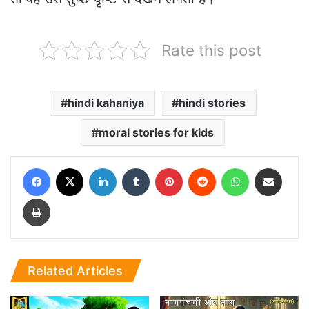
Rate this post
hindi kahaniya
hindi stories
moral stories for kids
Facebook
X
LinkedIn
Tumblr
Pinterest
Reddit
WhatsApp
Share via Email
Print
Related Articles