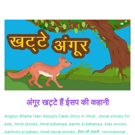
अंगूर खट्टे हैं ईसप की कहानी
Angoor Khatte Hain Aesop’s Fable Story in Hindi ,moral stories for
kids, hindi stories, hindi kahaniya, bacho ki kahaniya, kids stories,
bachcho ki kahani, hindi moral stories, ईसप की कहानी , motivational