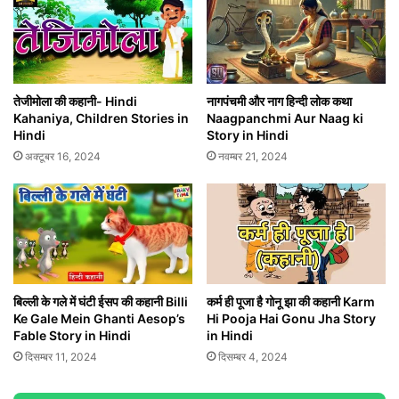
तेजीमोला की कहानी- Hindi
नागपंचमी और नाग हिन्दी लोक कथा
Kahaniya, Children Stories in
Naagpanchmi Aur Naag ki
Hindi
Story in Hindi
अक्टूबर 16, 2024
नवम्बर 21, 2024
बिल्ली के गले में घंटी ईसप की कहानी Billi
कर्म ही पूजा है गोनू झा की कहानी Karm
Ke Gale Mein Ghanti Aesop’s
Hi Pooja Hai Gonu Jha Story
Fable Story in Hindi
in Hindi
दिसम्बर 11, 2024
दिसम्बर 4, 2024