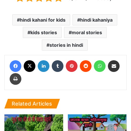
hindi kahani for kids
hindi kahaniya
kids stories
moral stories
stories in hindi
Facebook
X
LinkedIn
Tumblr
Pinterest
Reddit
WhatsApp
Share via Email
Print
Related Articles