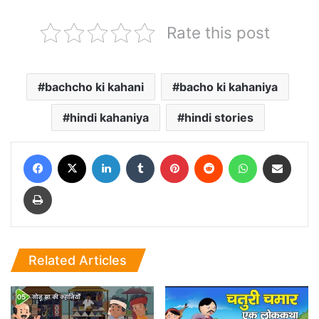
Rate this post
bachcho ki kahani
bacho ki kahaniya
hindi kahaniya
hindi stories
Facebook
X
LinkedIn
Tumblr
Pinterest
Reddit
WhatsApp
Share via Email
Print
Related Articles