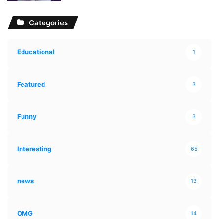
Categories
Educational
1
Featured
3
Funny
3
Interesting
65
news
13
OMG
14