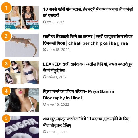
10 सबसे महंगी पोर्न स्टार्स, इंडस्ट्री में काम कर बना ली करोड़ों
की प्रॉपर्टी
मार्च 5, 2017
छाती पर छिपकली गिरने का मतलब | स्त्री या पुरुष के छाती पर
छिपकली गिरना | chhati per chhipkali ka girna
अगस्त 18, 2022
LEAKED: राखी सावंत का अश्लील विडियो, कपड़े बदलते हुए
कैमरे में हुईं कैद
अप्रैल 1, 2017
प्रिया गामरे का जीवन परिचय- Priya Gamre
Biography in Hindi
नवम्बर 16, 2022
आप खुद महसूस करने लगेंगे ये 11 बदलाव ,एक महीने के लिए
मीठा छोड़कर देखिए
अगस्त 2, 2017