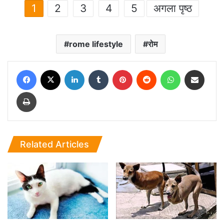
1
2
3
4
5
अगला पृष्ठ
rome lifestyle
रोम
Facebook
X
LinkedIn
Tumblr
Pinterest
Reddit
WhatsApp
Share via Email
Print
Related Articles