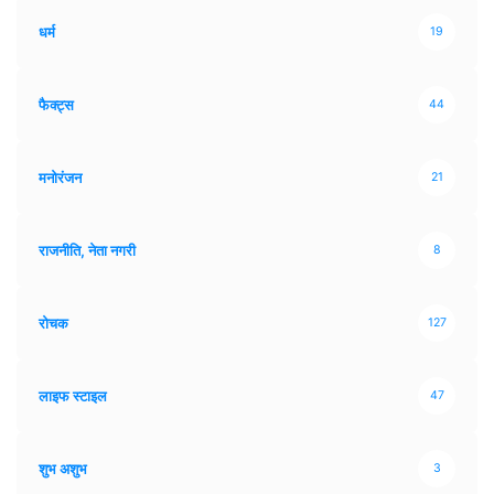
धर्म
19
फैक्ट्स
44
मनोरंजन
21
राजनीति, नेता नगरी
8
रोचक
127
लाइफ स्टाइल
47
शुभ अशुभ
3