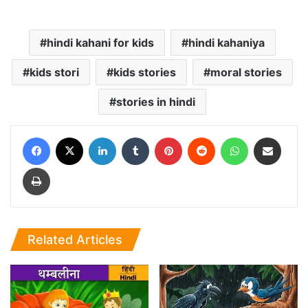
hindi kahani for kids
hindi kahaniya
kids stori
kids stories
moral stories
stories in hindi
Facebook
X
LinkedIn
Tumblr
Pinterest
Reddit
WhatsApp
Share via Email
Print
Related Articles