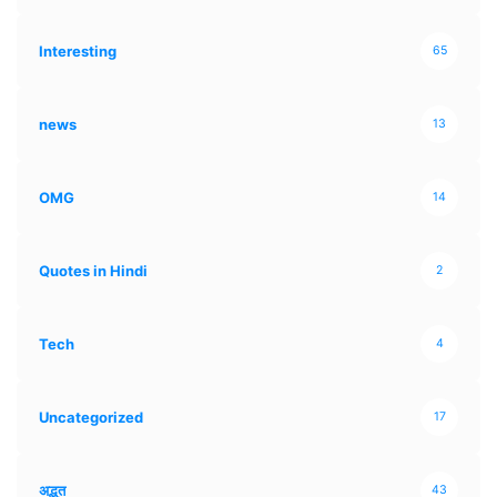
Interesting
65
news
13
OMG
14
Quotes in Hindi
2
Tech
4
Uncategorized
17
अद्भुत
43