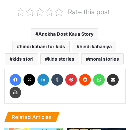
Rate this post
Anokha Dost Kaua Story
hindi kahani for kids
hindi kahaniya
kids stori
kids stories
moral stories
Facebook
X
LinkedIn
Tumblr
Pinterest
Reddit
WhatsApp
Share via Email
Print
Related Articles