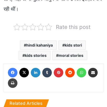
रही थीं।
Rate this post
hindi kahaniya
kids stori
kids stories
moral stories
Facebook
X
LinkedIn
Tumblr
Pinterest
Reddit
WhatsApp
Share via Email
Print
Related Articles