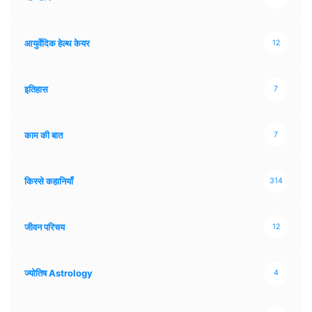
आयुर्वेदिक हेल्थ केयर
12
इतिहास
7
काम की बात
7
किस्से कहानियाँ
314
जीवन परिचय
12
ज्योतिष Astrology
4