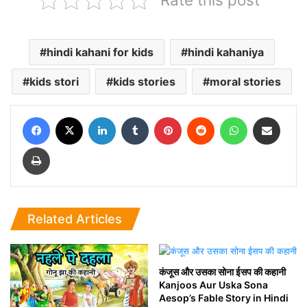
hindi kahani for kids
hindi kahaniya
kids stori
kids stories
moral stories
Facebook
X
LinkedIn
Tumblr
Pinterest
Reddit
WhatsApp
Share via Email
Print
Related Articles
कंजूस और उसका सोना ईसप की कहानी
Kanjoos Aur Uska Sona
Aesop’s Fable Story in Hindi