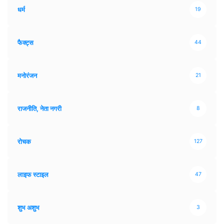
धर्म
19
फैक्ट्स
44
मनोरंजन
21
राजनीति, नेता नगरी
8
रोचक
127
लाइफ स्टाइल
47
शुभ अशुभ
3