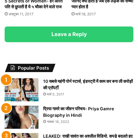
5 Secrets of Women- हर औरत
जानिए क्या होता है जब एक लड़के को सच्चा
पति से छुपाती है ये ५ चौका देने वाले राज
प्यार होता है
अक्टूबर 11, 2017
मार्च 18, 2017
Leave a Reply
Popular Posts
10 सबसे महंगी पोर्न स्टार्स, इंडस्ट्री में काम कर बना ली करोड़ों
की प्रॉपर्टी
मार्च 5, 2017
प्रिया गामरे का जीवन परिचय- Priya Gamre
Biography in Hindi
नवम्बर 16, 2022
LEAKED: राखी सावंत का अश्लील विडियो, कपड़े बदलते हुए