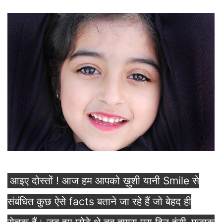
आइए दोस्तों ! आज हम आपको ख़ुशी यानी Smile से
संबंधित कुछ ऐसे facts बताने जा रहे हैं जो बेहद ही