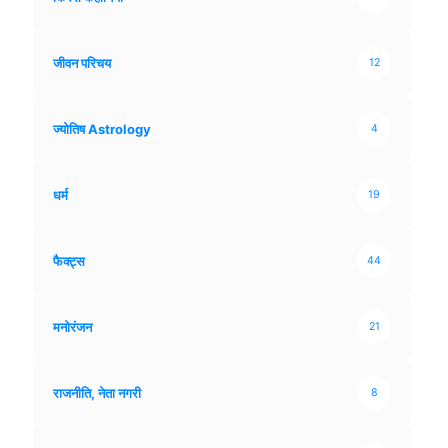
जीवन परिचय
12
ज्योतिष Astrology
4
धर्म
19
फैक्ट्स
44
मनोरंजन
21
राजनीति, नेता नगरी
8