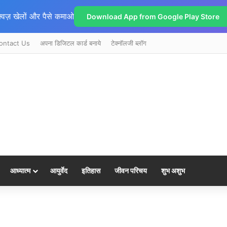
्विज़ खेलों और पैसे कमाओ
Download App from Google Play Store
ontact Us
अपना डिजिटल कार्ड बनाये
टेक्नॉलजी ब्लॉग
आध्यात्म
आयुर्वेद
इतिहास
जीवन परिचय
शुभ अशुभ