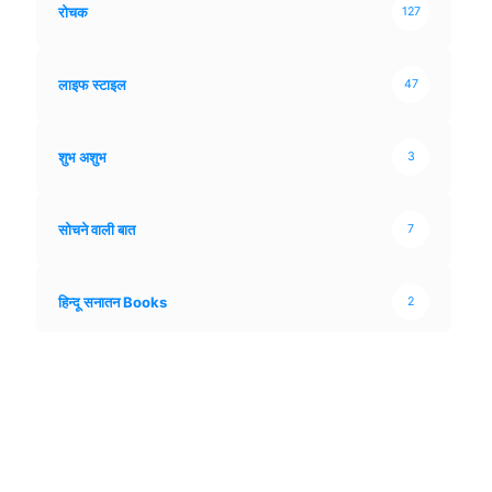
रोचक
127
लाइफ स्टाइल
47
शुभ अशुभ
3
सोचने वाली बात
7
हिन्दू सनातन Books
2