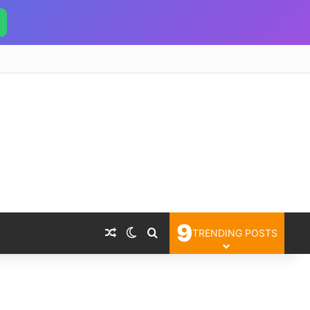
9
Random Article
Switch skin
Search for
TRENDING POSTS