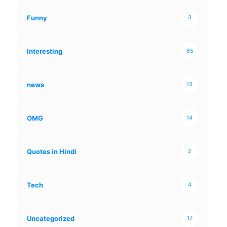
Funny
3
Interesting
65
news
13
OMG
14
Quotes in Hindi
2
Tech
4
Uncategorized
17