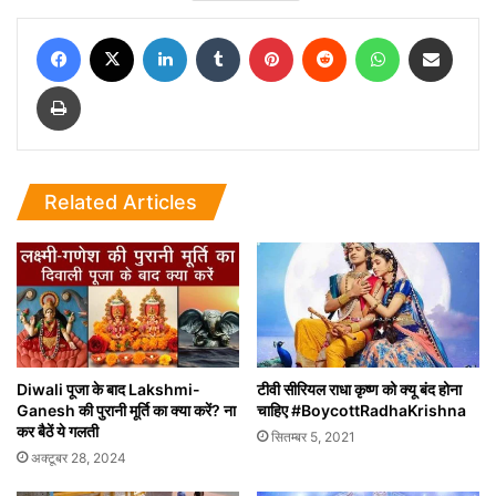
Facebook
X
LinkedIn
Tumblr
Pinterest
Reddit
WhatsApp
Share via Email
Print
Related Articles
Diwali पूजा के बाद Lakshmi-
टीवी सीरियल राधा कृष्ण को क्यू बंद होना
Ganesh की पुरानी मूर्ति का क्या करें? ना
चाहिए #BoycottRadhaKrishna
कर बैठें ये गलती
सितम्बर 5, 2021
अक्टूबर 28, 2024