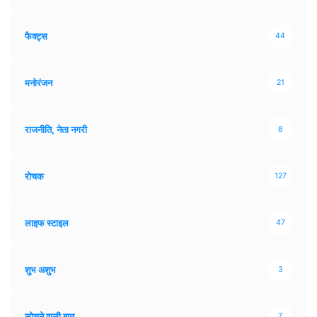
फैक्ट्स
44
मनोरंजन
21
राजनीति, नेता नगरी
8
रोचक
127
लाइफ स्टाइल
47
शुभ अशुभ
3
सोचने वाली बात
7