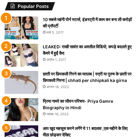
Popular Posts
10 सबसे महंगी पोर्न स्टार्स, इंडस्ट्री में काम कर बना ली करोड़ों
की प्रॉपर्टी
मार्च 5, 2017
LEAKED: राखी सावंत का अश्लील विडियो, कपड़े बदलते हुए
कैमरे में हुईं कैद
अप्रैल 1, 2017
छाती पर छिपकली गिरने का मतलब | स्त्री या पुरुष के छाती पर
छिपकली गिरना | chhati per chhipkali ka girna
अगस्त 18, 2022
प्रिया गामरे का जीवन परिचय- Priya Gamre
Biography in Hindi
नवम्बर 16, 2022
आप खुद महसूस करने लगेंगे ये 11 बदलाव ,एक महीने के लिए
मीठा छोड़कर देखिए