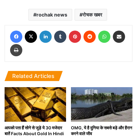
rochak news
रोचक खबर
Facebook
X
LinkedIn
Tumblr
Pinterest
Reddit
WhatsApp
Share via Email
Print
Related Articles
आपको पता हैं सोने से जुड़े ये 30 मजेदार
OMG, ये है दुनिया के सबसे बड़े और हैरान
बातें Facts About Gold In Hindi
करने वाले जीव