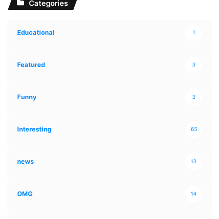
Categories
Educational
1
Featured
3
Funny
3
Interesting
65
news
13
OMG
14