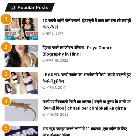
Popular Posts
10 सबसे महंगी पोर्न स्टार्स, इंडस्ट्री में काम कर बना ली करोड़ों
की प्रॉपर्टी
मार्च 5, 2017
प्रिया गामरे का जीवन परिचय- Priya Gamre
Biography in Hindi
नवम्बर 16, 2022
LEAKED: राखी सावंत का अश्लील विडियो, कपड़े बदलते हुए
कैमरे में हुईं कैद
अप्रैल 1, 2017
छाती पर छिपकली गिरने का मतलब | स्त्री या पुरुष के छाती पर
छिपकली गिरना | chhati per chhipkali ka girna
अगस्त 18, 2022
आप खुद महसूस करने लगेंगे ये 11 बदलाव ,एक महीने के लिए
मीठा छोड़कर देखिए