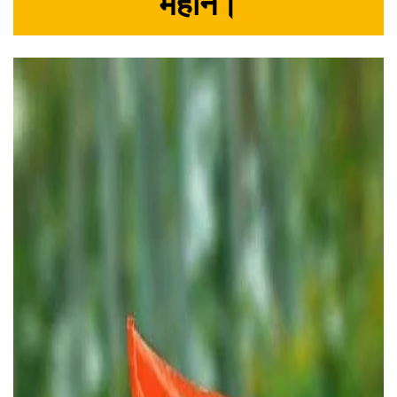
महान।