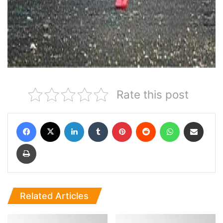
Rate this post
Facebook
X
LinkedIn
Tumblr
Pinterest
Reddit
WhatsApp
Share via Email
Print
Related Articles