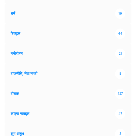
धर्म
19
फैक्ट्स
44
मनोरंजन
21
राजनीति, नेता नगरी
8
रोचक
127
लाइफ स्टाइल
47
शुभ अशुभ
3