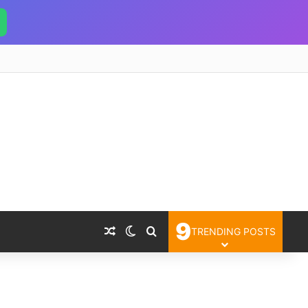
9
Random Article
Switch skin
Search for
TRENDING POSTS