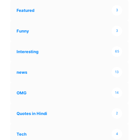
Featured
3
Funny
3
Interesting
65
news
13
OMG
14
Quotes in Hindi
2
Tech
4