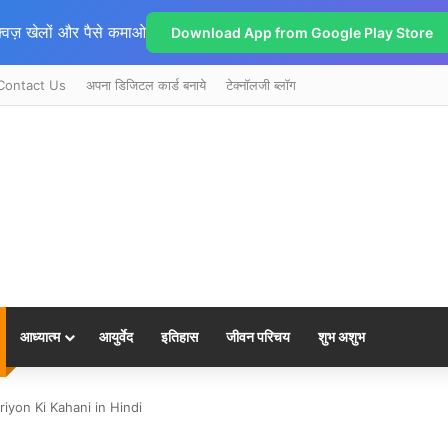
्विज़ खेलों और पैसे कमाओ
Download App from Google Play Store
Contact Us
अपना डिजिटल कार्ड बनाये
टेक्नॉलजी ब्लॉग
आध्यात्म
आयुर्वेद
इतिहास
जीवन परिचय
शुभ अशुभ
ariyon Ki Kahani in Hindi