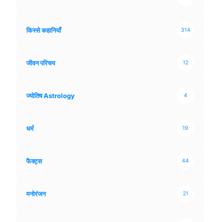
किस्से कहानियाँ
314
जीवन परिचय
12
ज्योतिष Astrology
4
धर्म
19
फैक्ट्स
44
मनोरंजन
21