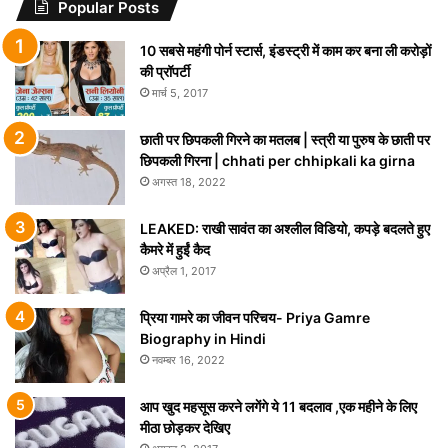
Popular Posts
10 सबसे महंगी पोर्न स्टार्स, इंडस्ट्री में काम कर बना ली करोड़ों
की प्रॉपर्टी
मार्च 5, 2017
छाती पर छिपकली गिरने का मतलब | स्त्री या पुरुष के छाती पर
छिपकली गिरना | chhati per chhipkali ka girna
अगस्त 18, 2022
LEAKED: राखी सावंत का अश्लील विडियो, कपड़े बदलते हुए
कैमरे में हुईं कैद
अप्रैल 1, 2017
प्रिया गामरे का जीवन परिचय- Priya Gamre
Biography in Hindi
नवम्बर 16, 2022
आप खुद महसूस करने लगेंगे ये 11 बदलाव ,एक महीने के लिए
मीठा छोड़कर देखिए