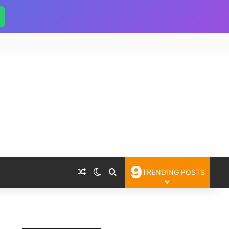
9
Random Article
Switch skin
Search for
TRENDING POSTS