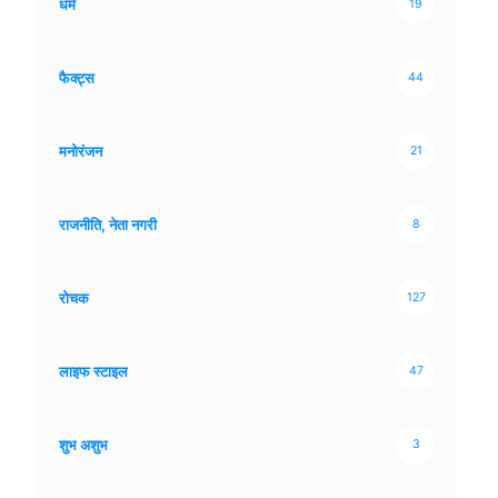
धर्म
19
फैक्ट्स
44
मनोरंजन
21
राजनीति, नेता नगरी
8
रोचक
127
लाइफ स्टाइल
47
शुभ अशुभ
3