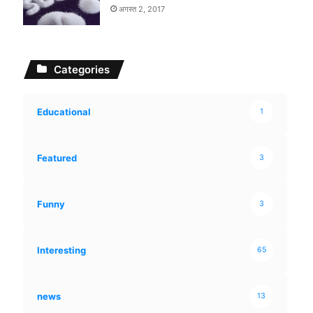
अगस्त 2, 2017
Categories
Educational
1
Featured
3
Funny
3
Interesting
65
news
13