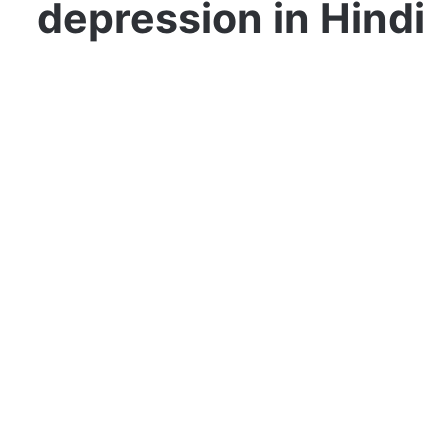
depression in Hindi
लाइफ स्टाइल
डिप्रेशन का मनोविज्ञान – डिप्रेशन के लक्षण
& इलाज़
अगस्त 10, 2017
902