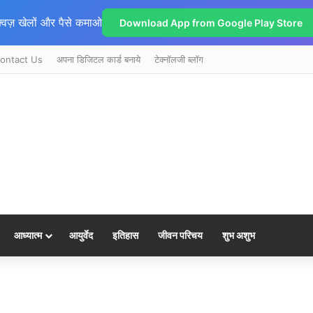
्विज़ खेलों और पैसे कमाओ
Download App from Google Play Store
ontact Us
अपना डिजिटल कार्ड बनाये
टेक्नॉलजी ब्लॉग
आध्यात्म
आयुर्वेद
इतिहास
जीवन परिचय
शुभ अशुभ