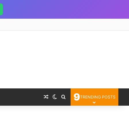
9
Random Article
Switch skin
Search for
TRENDING POSTS