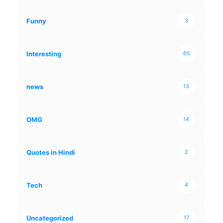
Funny
3
Interesting
65
news
13
OMG
14
Quotes in Hindi
2
Tech
4
Uncategorized
17