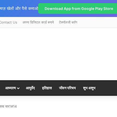
्विज़ खेलों और पैसे कमाओ
Download App from Google Play Store
Contact Us
अपना डिजिटल कार्ड बनाये
टेक्नॉलजी ब्लॉग
आध्यात्म
आयुर्वेद
इतिहास
जीवन परिचय
शुभ अशुभ
ताया यार’!#14