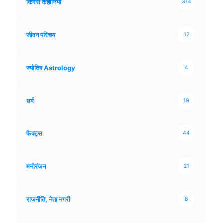
किस्से कहानियाँ
314
जीवन परिचय
12
ज्योतिष Astrology
4
धर्म
19
फैक्ट्स
44
मनोरंजन
21
राजनीति, नेता नगरी
8