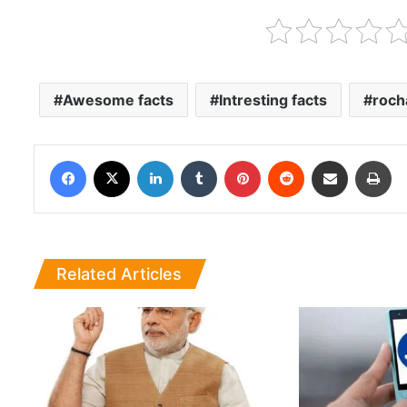
Awesome facts
Intresting facts
roch
Facebook
X
LinkedIn
Tumblr
Pinterest
Reddit
Share via Email
Pri
Related Articles