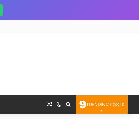
9
Random Article
Switch skin
Search for
TRENDING POSTS