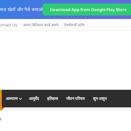
्विज़ खेलों और पैसे कमाओ
Download App from Google Play Store
ontact Us
अपना डिजिटल कार्ड बनाये
टेक्नॉलजी ब्लॉग
आध्यात्म
आयुर्वेद
इतिहास
जीवन परिचय
शुभ अशुभ
i