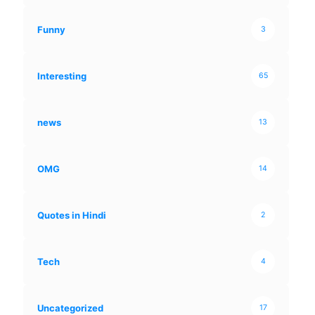
Funny
3
Interesting
65
news
13
OMG
14
Quotes in Hindi
2
Tech
4
Uncategorized
17