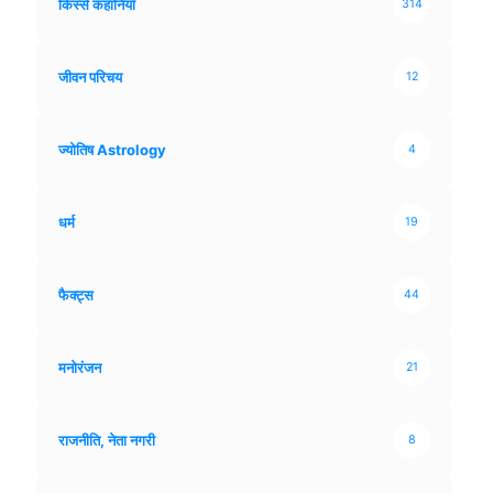
किस्से कहानियाँ
314
जीवन परिचय
12
ज्योतिष Astrology
4
धर्म
19
फैक्ट्स
44
मनोरंजन
21
राजनीति, नेता नगरी
8