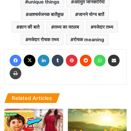
unique things
अदभुत जानकारियां
आश्चर्यजनक बातेंकुछ
जानने योग्य बातें
ज्ञान की बाते
तथ्य का मतलब
मजेदार तथ्य
मजेदार रोचक तथ्य
रोचक meaning
Facebook
X
LinkedIn
Tumblr
Pinterest
Reddit
WhatsApp
Share via Email
Print
Related Articles