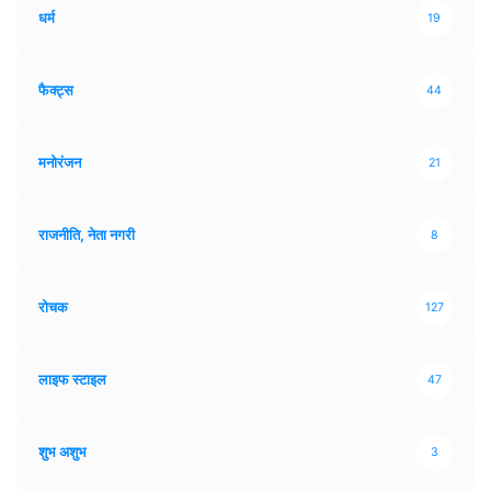
धर्म
19
फैक्ट्स
44
मनोरंजन
21
राजनीति, नेता नगरी
8
रोचक
127
लाइफ स्टाइल
47
शुभ अशुभ
3