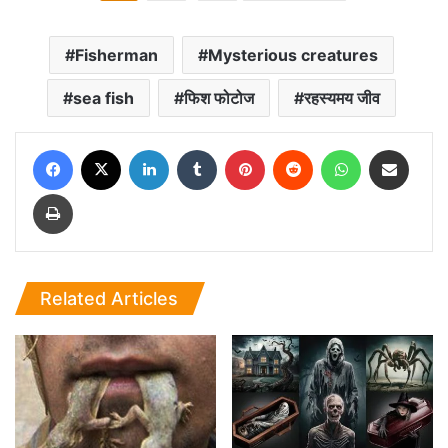
Fisherman
Mysterious creatures
sea fish
फिश फोटोज
रहस्यमय जीव
Facebook
X
LinkedIn
Tumblr
Pinterest
Reddit
WhatsApp
Share via Email
Print
Related Articles