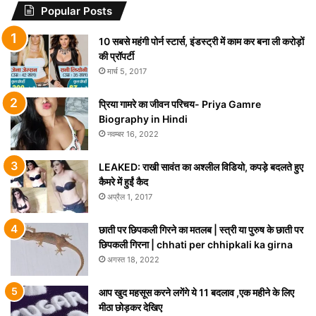
Popular Posts
10 सबसे महंगी पोर्न स्टार्स, इंडस्ट्री में काम कर बना ली करोड़ों
की प्रॉपर्टी
मार्च 5, 2017
प्रिया गामरे का जीवन परिचय- Priya Gamre
Biography in Hindi
नवम्बर 16, 2022
LEAKED: राखी सावंत का अश्लील विडियो, कपड़े बदलते हुए
कैमरे में हुईं कैद
अप्रैल 1, 2017
छाती पर छिपकली गिरने का मतलब | स्त्री या पुरुष के छाती पर
छिपकली गिरना | chhati per chhipkali ka girna
अगस्त 18, 2022
आप खुद महसूस करने लगेंगे ये 11 बदलाव ,एक महीने के लिए
मीठा छोड़कर देखिए