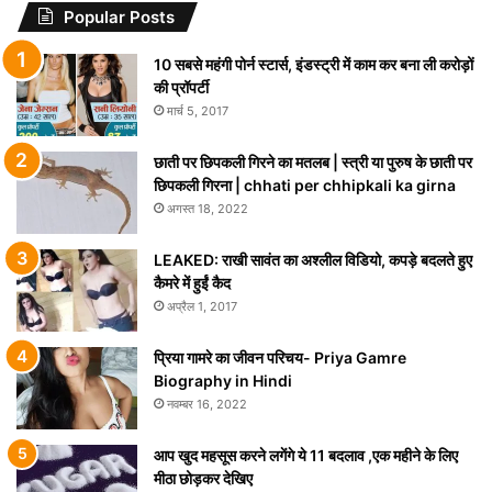
Popular Posts
10 सबसे महंगी पोर्न स्टार्स, इंडस्ट्री में काम कर बना ली करोड़ों
की प्रॉपर्टी
मार्च 5, 2017
छाती पर छिपकली गिरने का मतलब | स्त्री या पुरुष के छाती पर
छिपकली गिरना | chhati per chhipkali ka girna
अगस्त 18, 2022
LEAKED: राखी सावंत का अश्लील विडियो, कपड़े बदलते हुए
कैमरे में हुईं कैद
अप्रैल 1, 2017
प्रिया गामरे का जीवन परिचय- Priya Gamre
Biography in Hindi
नवम्बर 16, 2022
आप खुद महसूस करने लगेंगे ये 11 बदलाव ,एक महीने के लिए
मीठा छोड़कर देखिए