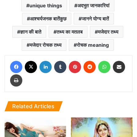
unique things
अदभुत जानकारियां
आश्चर्यजनक बातेंकुछ
जानने योग्य बातें
ज्ञान की बाते
तथ्य का मतलब
मजेदार तथ्य
मजेदार रोचक तथ्य
रोचक meaning
Facebook
X
LinkedIn
Tumblr
Pinterest
Reddit
WhatsApp
Share via Email
Print
Related Articles