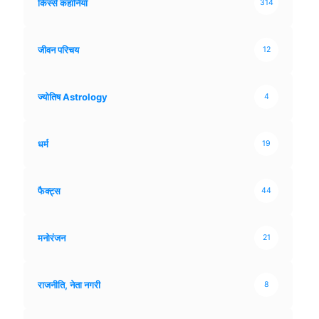
किस्से कहानियाँ
314
जीवन परिचय
12
ज्योतिष Astrology
4
धर्म
19
फैक्ट्स
44
मनोरंजन
21
राजनीति, नेता नगरी
8