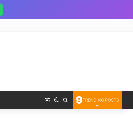
9
Random Article
Switch skin
Search for
TRENDING POSTS