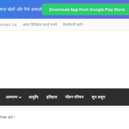
्विज़ खेलों और पैसे कमाओ
Download App from Google Play Store
ontact Us
अपना डिजिटल कार्ड बनाये
टेक्नॉलजी ब्लॉग
आध्यात्म
आयुर्वेद
इतिहास
जीवन परिचय
शुभ अशुभ
 रोचक बाते !