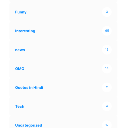
Funny
3
Interesting
65
news
13
OMG
14
Quotes in Hindi
2
Tech
4
Uncategorized
17