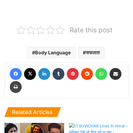
Rate this post
Body Language
सफलता
Facebook
X
LinkedIn
Tumblr
Pinterest
Reddit
WhatsApp
Share via Email
Print
Related Articles