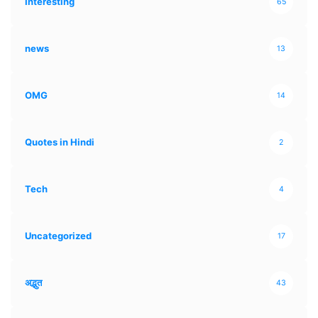
Interesting
65
news
13
OMG
14
Quotes in Hindi
2
Tech
4
Uncategorized
17
अद्भुत
43