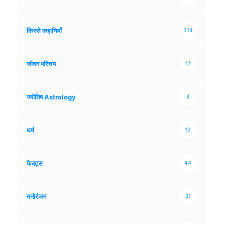
किस्से कहानियाँ
314
जीवन परिचय
12
ज्योतिष Astrology
4
धर्म
19
फैक्ट्स
44
मनोरंजन
21