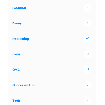
Featured
3
Funny
3
Interesting
65
news
13
OMG
14
Quotes in Hindi
2
Tech
4