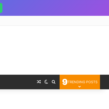
9
Random Article
Switch skin
Search for
TRENDING POSTS