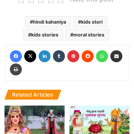
hindi kahaniya
kids stori
kids stories
moral stories
Facebook
X
LinkedIn
Tumblr
Pinterest
Reddit
WhatsApp
Share via Email
Print
Related Articles