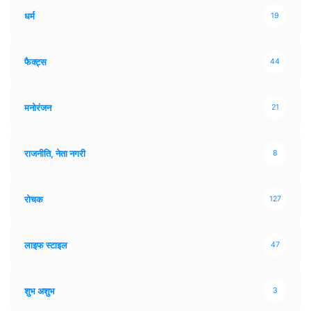
धर्म
19
फैक्ट्स
44
मनोरंजन
21
राजनीति, नेता नगरी
8
रोचक
127
लाइफ स्टाइल
47
शुभ अशुभ
3