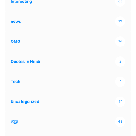
Interesting
65
news
13
OMG
14
Quotes in Hindi
2
Tech
4
Uncategorized
17
अद्भुत
43