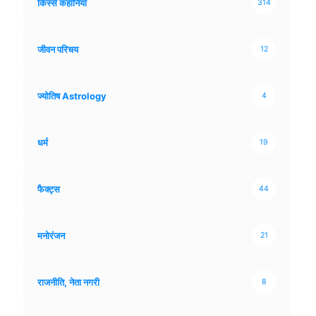
किस्से कहानियाँ
314
जीवन परिचय
12
ज्योतिष Astrology
4
धर्म
19
फैक्ट्स
44
मनोरंजन
21
राजनीति, नेता नगरी
8