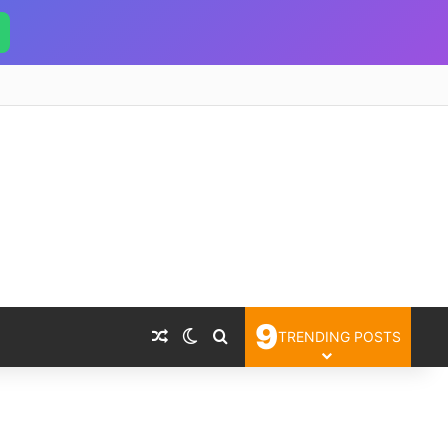
9
Random Article
Switch skin
Search for
TRENDING POSTS