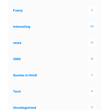
Funny
3
Interesting
65
news
13
OMG
14
Quotes in Hindi
2
Tech
4
Uncategorized
17