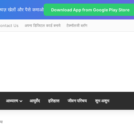
्विज़ खेलों और पैसे कमाओ
Download App from Google Play Store
ontact Us
अपना डिजिटल कार्ड बनाये
टेक्नॉलजी ब्लॉग
आध्यात्म
आयुर्वेद
इतिहास
जीवन परिचय
शुभ अशुभ
पा